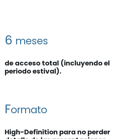
6
meses
de acceso total (incluyendo el
periodo estival).
F
ormato
High-Definition
para no perder