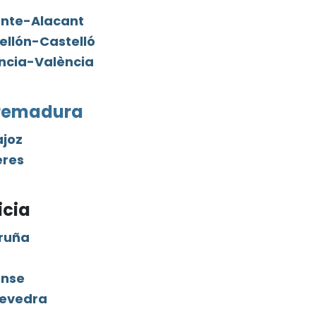
ante-Alacant
ellón-Castelló
ncia-València
remadura
joz
res
icia
ruña
ense
evedra