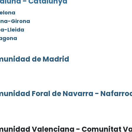
aluña - Catalunya
elona
na-Girona
da-Lleida
ragona
unidad de Madrid
unidad Foral de Navarra - Nafarro
unidad Valenciana - Comunitat V