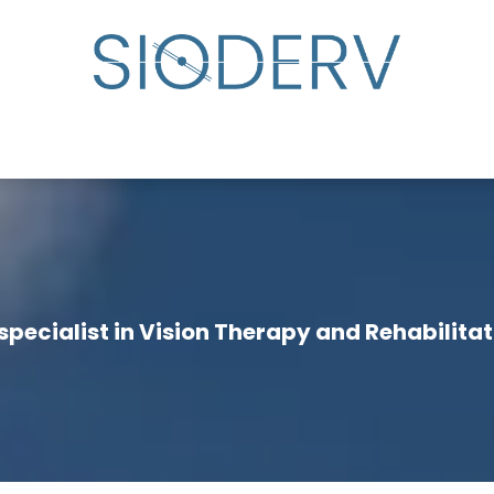
lp?
Specialist Directory
Events
Resource Cente
 specialist in Vision Therapy and Rehabilita