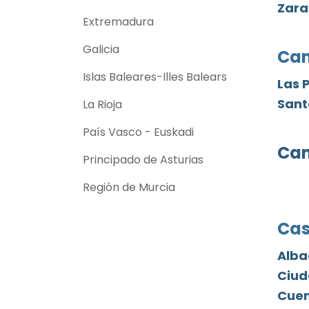
Zar
Extremadura
Galicia
Can
Islas Baleares-Illes Balears
Las 
Sant
La Rioja
País Vasco - Euskadi
Can
Principado de Asturias
Región de Murcia
Cas
Alba
Ciud
Cue