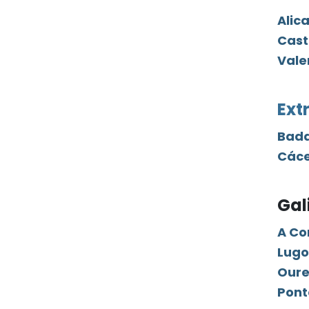
Alic
Cast
Vale
Ext
Bada
Cáce
Gal
A Co
Lugo
Our
Pont