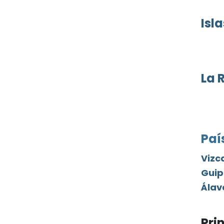
Isla
La 
Paí
Vizc
Guip
Álav
Pri