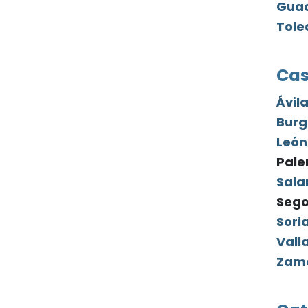
Guad
Tole
Cas
Ávil
Burg
León
Pale
Sal
Sego
Sori
Vall
Zam