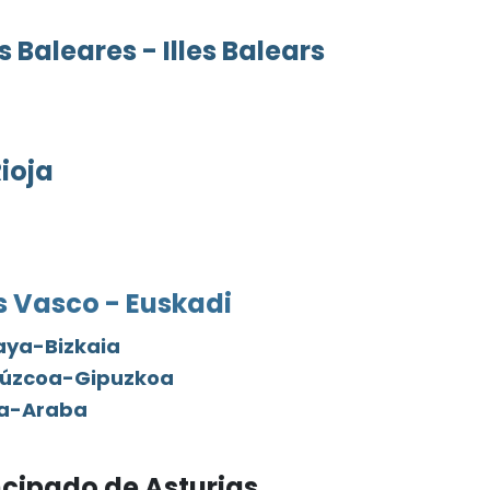
s Baleares - Illes Balears
Rioja
s Vasco - Euskadi
aya-Bizkaia
úzcoa-Gipuzkoa
a-Araba
ncipado de Asturias