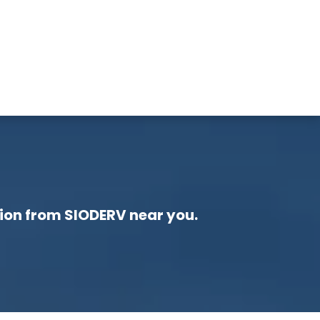
r
Members Area
Blog
tion from SIODERV near you.