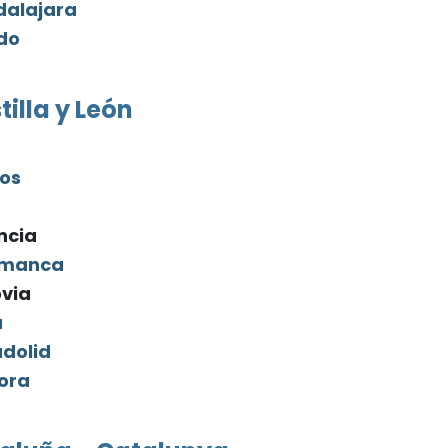
alajara
do
tilla y León
a
os
ncia
amanca
via
a
adolid
ora