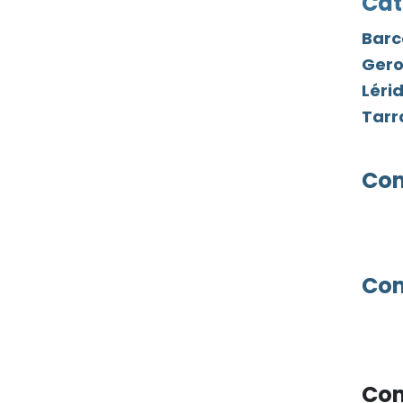
Cat
Barc
Gero
Léri
Tar
Com
Com
Com