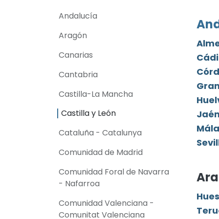
Andalucía
And
Aragón
Alme
Canarias
Cádi
Cór
Cantabria
Gra
Castilla-La Mancha
Huel
Castilla y León
Jaé
Mál
Cataluña - Catalunya
Sevil
Comunidad de Madrid
Comunidad Foral de Navarra
Ar
- Nafarroa
Hue
Comunidad Valenciana -
Teru
Comunitat Valenciana