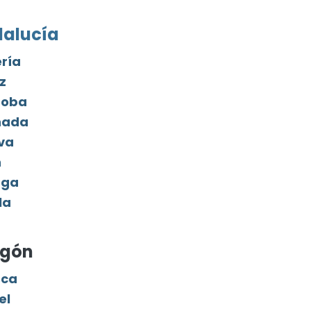
alucía
ría
z
doba
nada
va
n
aga
la
agón
sca
el