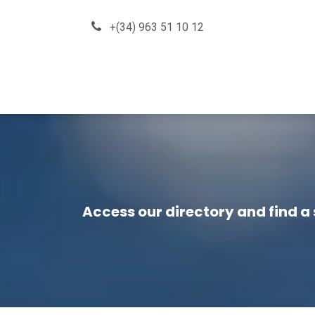
Skip to Content
+(34) 963 51 10 12
About us
How can we he
Access our directory and find a