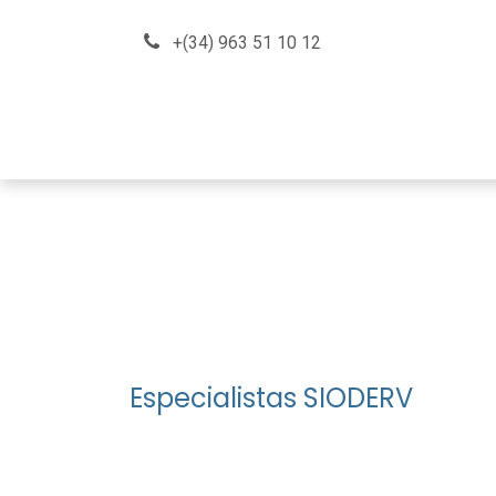
Skip to Content
+(34) 963 51 10 12
About us
How can we he
Especialistas SIODERV