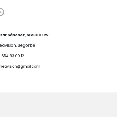
sar Sánchez, SGSIODERV
eavision, Segorbe
l. 654 83 09 12
theavision@gmail.com