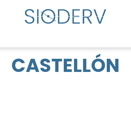
lp?
Specialist Directory
Events
Resource Cente
CASTELLÓN