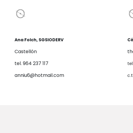
Ana Folch, SGSIODERV
Cé
Castellón
th
tel. 964 237 117
te
anniu6@hotmail.com
c.