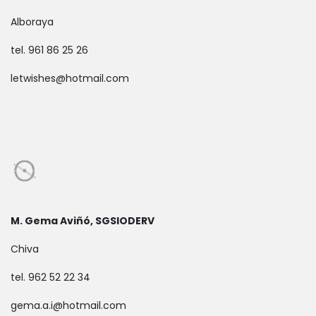
Alboraya
tel. 961 86 25 26
letwishes@hotmail.com
M. Gema Aviñó, SGSIODERV
Chiva
tel. 962 52 22 34
gema.a.i@hotmail.com