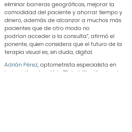
eliminar barreras geográficas, mejorar la
comodidad del paciente y ahorrar tiempo y
dinero, además de alcanzar a muchos más
pacientes que de otro modo no
podrían acceder a la consulta”, afirmó el
ponente, quien considera que el futuro de la
terapia visual es, sin duda, digital.
Adrián Pérez
, optometrista especialista en
baja visión, abordó la "Rehabilitación visual en
pacientes con defecto en campo central",
destacando cómo mejorar la vida de quienes
sufren patologías que afectan la visión
central. Ofreció un itinerario de evaluación y
rehabilitación, desde exámenes visuales hasta
el uso de ayudas ópticas y desarrollo de
habilidades vitales, proporcionando una guía