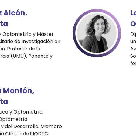
z Alcón,
L
ta
O
y Optometría y Máster
Di
sitario de Investigación en
un
ón. Profesor de la
Av
rcia (UMU). Ponente y
So
fo
u Montón,
ta
ica y Optometría,
 Optometría
 del Desarrollo. Miembro
ia Clínica de SIODEC.