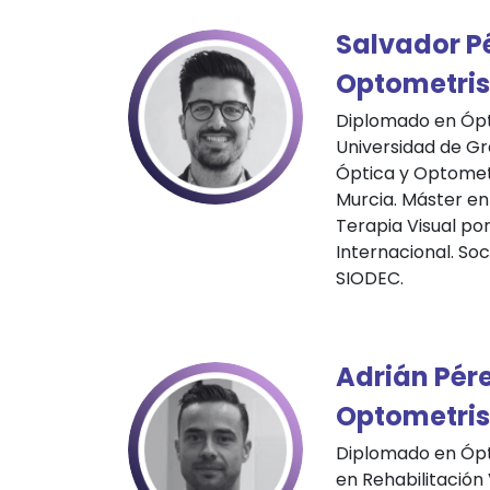
Salvador P
Optometris
Diplomado en Ópt
Universidad de G
Óptica y Optometr
Murcia. Máster en
Terapia Visual po
Internacional. Soc
SIODEC.
Adrián Pér
Optometris
Diplomado en Ópt
en Rehabilitación 