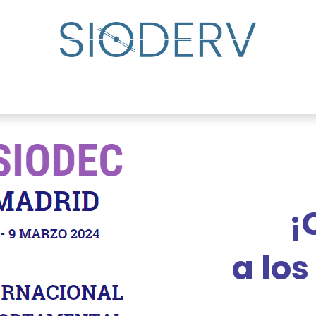
udar
Directorio de especialistas
Eventos
Centro
¡
a lo