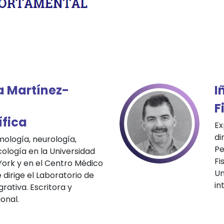
a Martínez-
I
F
ífica
Ex
di
ología, neurología,
Pe
cología en la Universidad
Fi
York y en el Centro Médico
Un
dirige el Laboratorio de
in
rativa. Escritora y
ional.