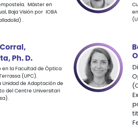
ompostela. Máster en
Cu
ual, Baja Visión por
IOBA
en
(U
alladolid)
.
Corral,
B
O
a, Ph. D.
D
 en la Facultad de Óptica
O
Terrassa (UPC).
a Unidad de Adaptación de
(
o del Centre Universitari
E
sa).
p
ti
F