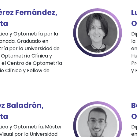
érez Fernández,
L
ta
O
ica y Optometría por la
Di
ranada, Graduado en
la
ía por la Universidad de
en
 Optometría Clínica y
Hu
r el Centro de Optometría
Pr
io Clínico y Fellow de
y 
ez Baladrón,
B
ta
O
ica y Optometría, Máster
Di
Visual por la Universidad
en