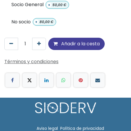
Socio General
+
50,00
€
No socio
+
80,00
€
Añadir a la cesta
Términos y condiciones
Aviso legal​
Política de privacidad