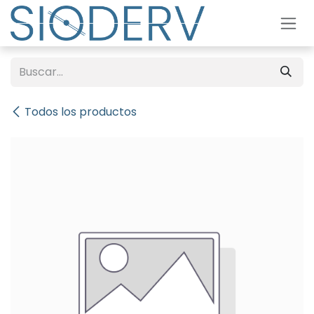
Ir al contenido
Todos los productos