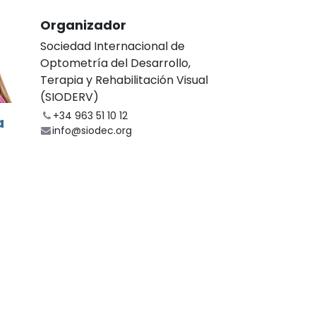
Organizador
Sociedad Internacional de
Optometría del Desarrollo,
Terapia y Rehabilitación Visual
(SIODERV)
+34 963 51 10 12
a
info@siodec.org
Comparte
Descubre lo que la gente ve y dice
o
sobre este evento, y únete a la
conversación.