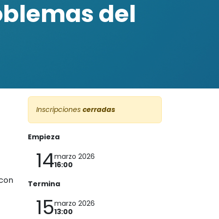
roblemas del
Inscripciones
cerradas
Empieza
14
marzo 2026
16:00
 con
Termina
15
marzo 2026
13:00