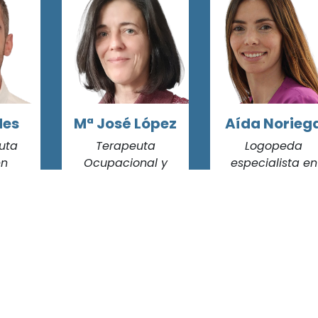
des
Mª José López
Aída Norieg
euta
Terapeuta
Logopeda
en
Ocupacional y
especialista en
nual
Doctora en CC de
Trastornos del
ca
la Salud
Neurodesarroll