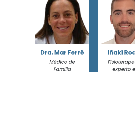
Dra. Mar Ferré
Iñaki Ro
Médico de
Fisioterap
Familia
experto 
especialista en
Terapia Ma
desarrollo infantil
Pediátri