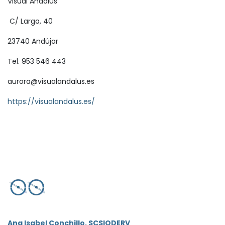
Visual Andalus
C/ Larga, 40
23740 Andújar
Tel. 953 546 443
aurora@visualandalus.es
https://visualandalus.es/
Ana Isabel Conchillo, SCSIODERV