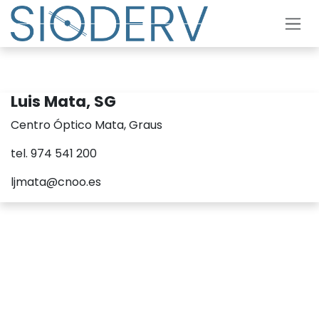
Ir al contenido
Luis Mata, SG
Centro Óptico Mata, Graus
tel. 974 541 200
ljmata@cnoo.es