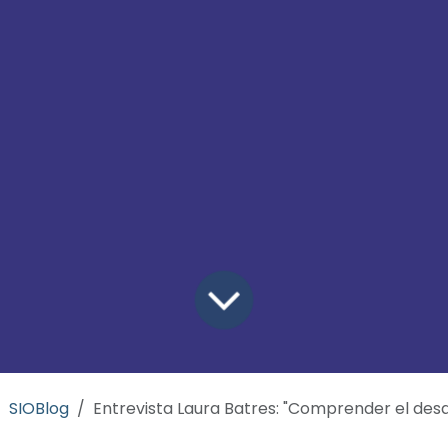
SIOBlog
Entrevista Laura Batres: "Comprender el desarrollo visual infantil es esencial para una contactologí