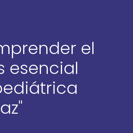
omprender el
es esencial
ediátrica
az"