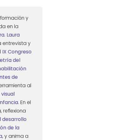
 formación y
da en la
ra. Laura
entrevista y
l
IX Congreso
tría del
habilitación
entes de
erramienta al
 visual
infancia.
En el
 reflexiona
l desarrollo
ión de la
a
, y anima a