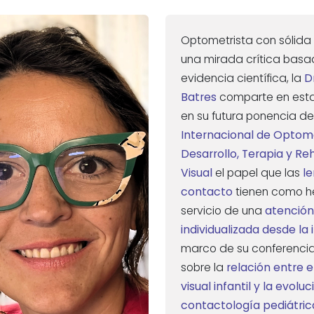
Optometrista con sólida
una mirada crítica basa
evidencia científica, la
D
Batres
comparte en esta 
en su futura ponencia de
Internacional de Optome
Desarrollo, Terapia y Re
Visual
el papel que las
l
contacto
tienen como h
servicio de una
atención
individualizada desde la 
marco de su conferencia,
sobre la
relación entre e
visual infantil y la evoluc
contactología pediátric