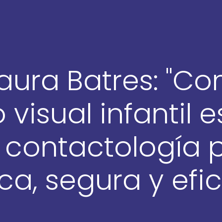
Laura Batres: "C
 visual infantil 
 contactología p
ica, segura y efic