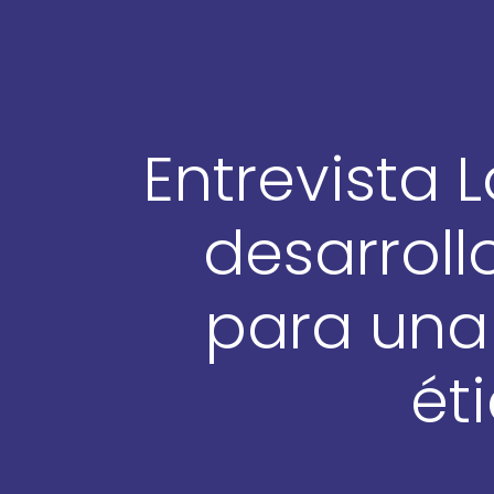
Entrevista 
desarrollo
para una
ét