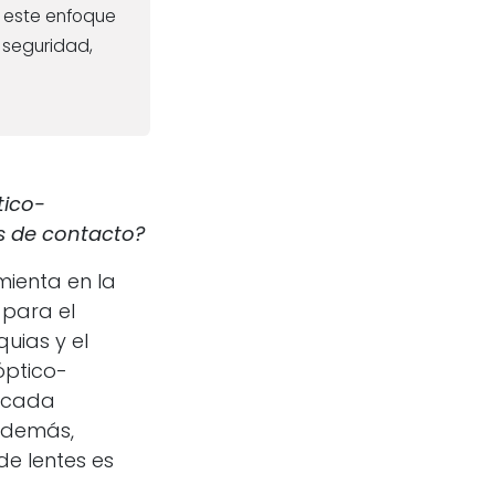
r este enfoque
n seguridad,
tico-
s de contacto?
mienta en la
 para el
uias y el
óptico-
a cada
 Además,
de lentes es