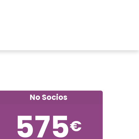
r
Members Area
Blog
No Socios
575
€