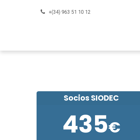
Skip to Content
+(34) 963 51 10 12
About us
How can we he
Socios SIODEC
435
€