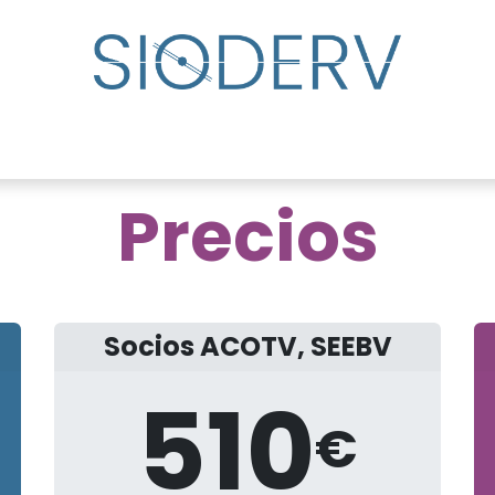
lp?
Specialist Directory
Events
Resource Cente
Precios
Socios ACOTV, SEEBV
510
€