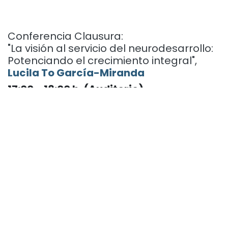
Entrega de Premios
16:30-17:00 h. (Auditorio)
Conferencia Clausura:
"La visión al servicio del neurodesarrollo:
Potenciando el crecimiento integral",
Lucila To García-Miranda
17:00 - 18:00 h. (Auditorio)
Descubre más