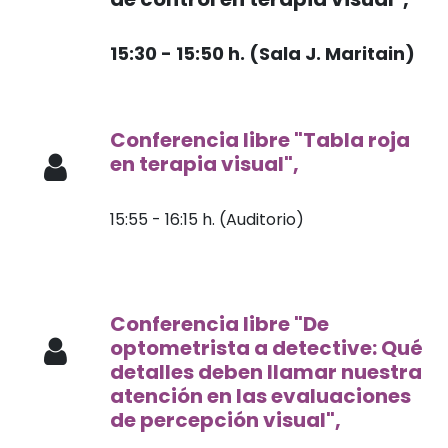
Antía Blanco Bernárdez
15:30 - 15:50 h. (Sala J. Maritain)
Conferencia libre "Tabla roja
en terapia visual",
Mari Luz
Caamaño Formoso
15:55 - 16:15 h. (Auditorio)
Conferencia libre "De
optometrista a detective: Qué
detalles deben llamar nuestra
atención en las evaluaciones
de percepción visual",
Blanca
Olmedo García-Señoráns