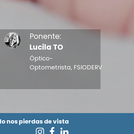
Ponente:
Lucila TO
Óptico-
Optometrista, FSIODERV
No nos pierdas de vista