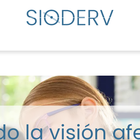
lp?
Specialist Directory
Events
Resource Cente
 la visión af