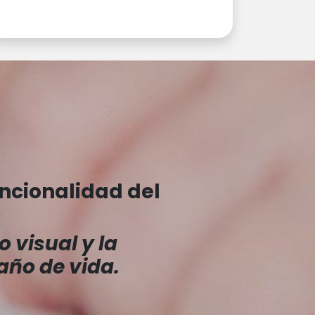
uncionalidad del
 visual y la
 año de vida.