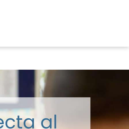
r
Members Area
Blog
ecta al