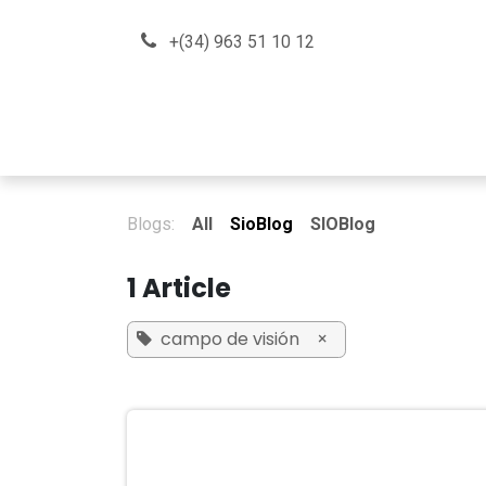
Skip to Content
+(34) 963 51 10 12
About us
How can we he
Blogs:
All
SioBlog
SIOBlog
1 Article
campo de visión
×