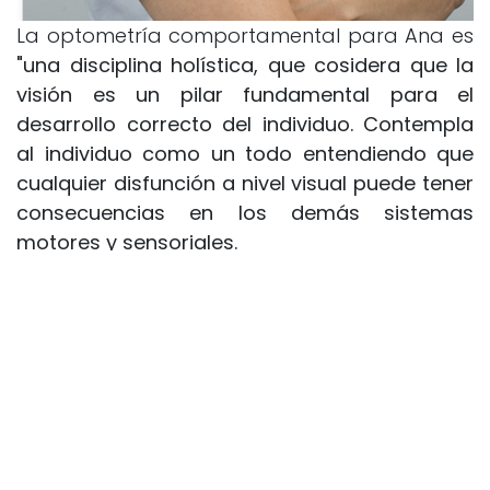
La optometría comportamental para Ana es
"una disciplina holística, que cosidera que la
visión es un pilar fundamental para el
desarrollo correcto del individuo. Contempla
al individuo como un todo entendiendo que
cualquier disfunción a nivel visual puede tener
consecuencias en los demás sistemas
motores y sensoriales.
Para ella el proceso de socio clínico ha sido
una oportunidad para recapacitar sobre el
caso, ha podido estructurar mejor su
metodología y sobre todo la justificación tras
esta. Ha podido valorar los resultados y revivir
tanto procedimientos como momentos clave
que fueron importantes para el paciente.
“Ha