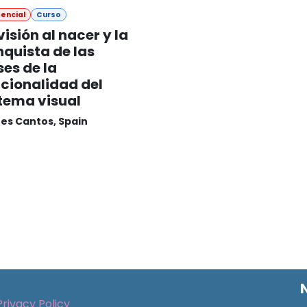
encial
Curso
visión al nacer y la
quista de las
es de la
cionalidad del
tema visual
res Cantos
,
Spain
Privacy Policy