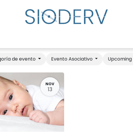
lp?
Specialist Directory
Events
Resource Cente
oría de evento
Evento Asociativo
Upcomin
NOV
13