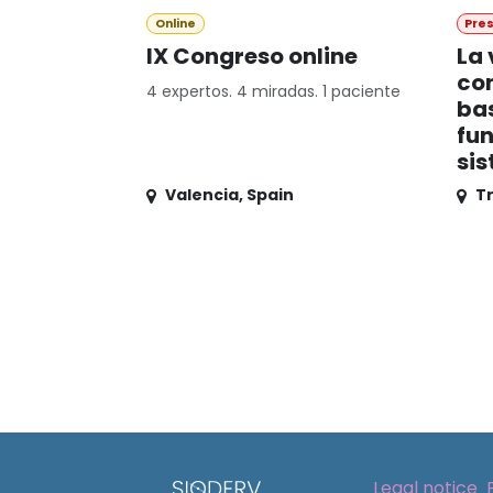
Online
Pres
IX Congreso online
La 
con
4 expertos. 4 miradas. 1 paciente
bas
fun
sis
Valencia
,
Spain
T
Legal notice