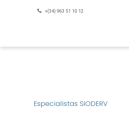
Skip to Content
+(34) 963 51 10 12
About us
How can we he
Especialistas SIODERV