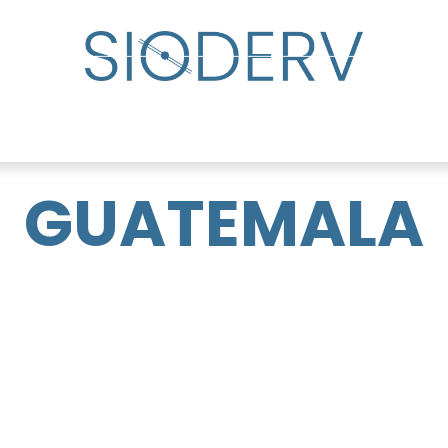
lp?
Specialist Directory
Events
Resource Cente
GUATEMALA