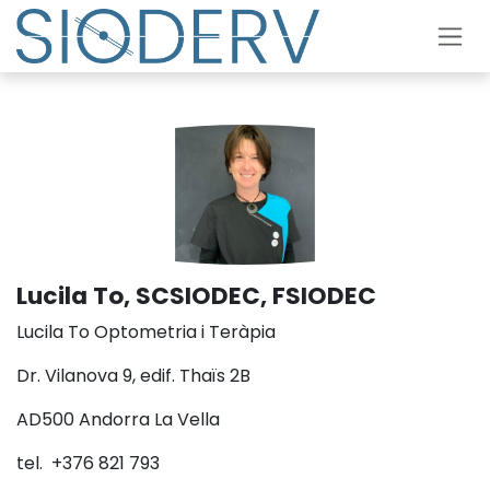
Skip to Content
Lucila To, SCSIODEC, FSIODEC
Lucila To Optometria i Teràpia
Dr. Vilanova 9, edif. Thaïs 2B
AD500 Andorra La Vella
tel. +376 821 793