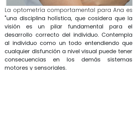
La optometría comportamental para Ana es
"una disciplina holística, que cosidera que la
visión es un pilar fundamental para el
desarrollo correcto del individuo. Contempla
al individuo como un todo entendiendo que
cualquier disfunción a nivel visual puede tener
consecuencias en los demás sistemas
motores y sensoriales.
Para ella el proceso de socio clínico ha sido
una oportunidad para recapacitar sobre el
caso, ha podido estructurar mejor su
metodología y sobre todo la justificación tras
esta. Ha podido valorar los resultados y revivir
tanto procedimientos como momentos clave
que fueron importantes para el paciente.
“Ha