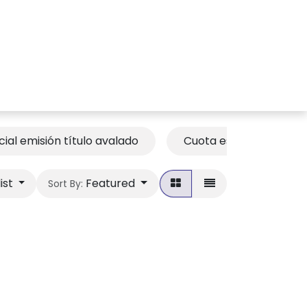
r
Members Area
Blog
ial emisión título avalado
Cuota especial aval de
list
Featured
Sort By: