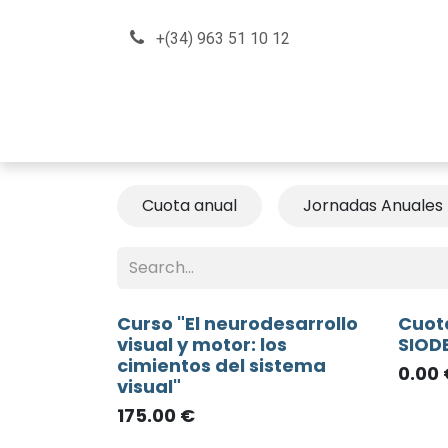
Skip to Content
+(34) 963 51 10 12
About us
How can we he
Cuota anual
Jornadas Anuales
Curso "El neurodesarrollo
Cuot
visual y motor: los
SIOD
cimientos del sistema
0.00
visual"
175.00
€