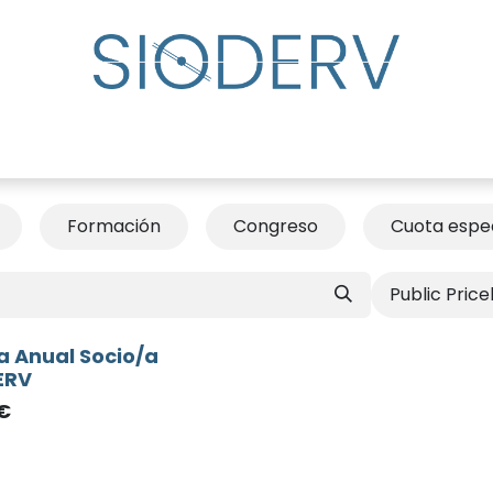
lp?
Specialist Directory
Events
Resource Cente
Formación
Congreso
Cuota espec
Public Price
a Anual Socio/a
ERV
€