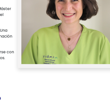
Máster
el
 Una
rmación
rse con
os.
?