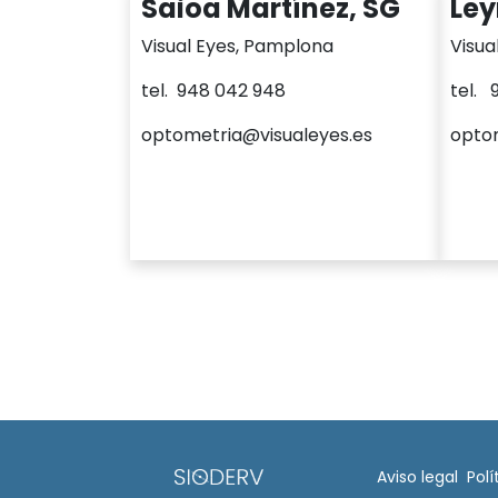
Saioa Martínez, SG
Ley
Visual Eyes, Pamplona
Visua
tel. 948 042 948
tel. 
optometria@visualeyes.es
optom
Aviso legal​
Polí