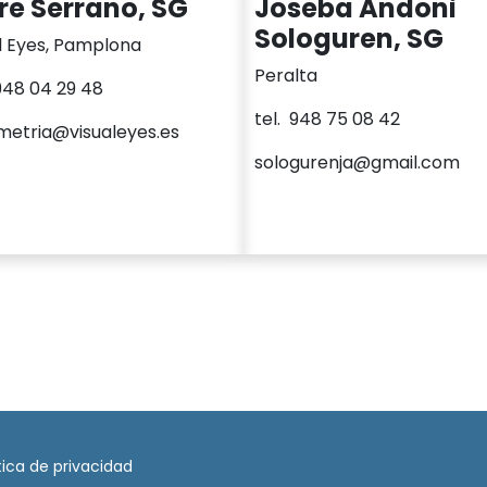
re Serrano, SG
Joseba Andoni
Sologuren, SG
l Eyes, Pamplona
Peralta
948 04 29 48
tel. 948 75 08 42
etria@visualeyes.es
sologurenja@gmail.com
tica de privacidad