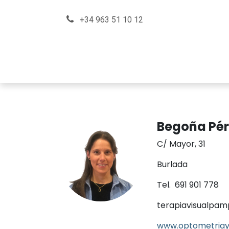
Ir al contenido
+34 963 51 10 12
Sobre nosotros
En qué podemos ay
Begoña Pér
C/ Mayor, 31
Burlada
Tel. 691 901 778
terapiavisualpa
www.optometriayt