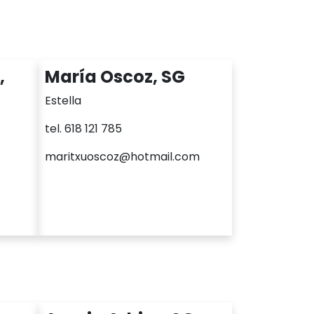
,
María Oscoz, SG
Estella
tel. 618 121 785
maritxuoscoz@hotmail.com