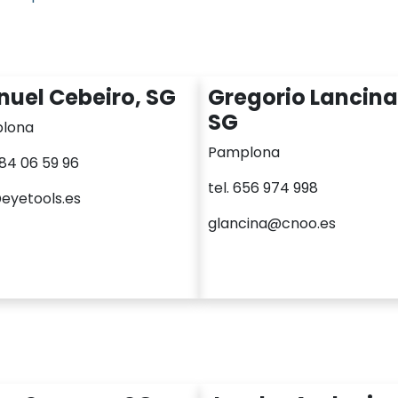
uel Cebeiro, SG
Gregorio Lancina
SG
lona
Pamplona
984 06 59 96
tel. 656 974 998
eyetools.es
glancina@cnoo.es