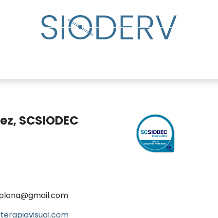
udar
Directorio de especialistas
Eventos
Centro
ez, SCSIODEC
mplona@gmail.com
erapiavisual.com