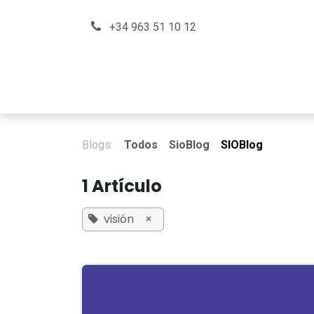
Ir al contenido
+34 963 51 10 12
Sobre nosotros
En qué podemos ay
Blogs:
Todos
SioBlog
SIOBlog
1 Artículo
visión
×