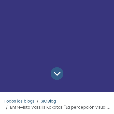
Todos los blogs
SIOBlog
Entrevista Vassilis Kokotas: "La percepción visual refleja nuestra verdad personal sobre cómo experimentamos el mundo en el que vivimos."