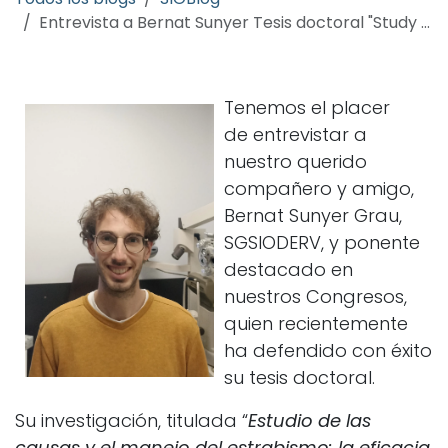
Entrevista a Bernat Sunyer Tesis doctoral "Study of strabismus causes and management: the efficacy of vision therapy in the treatment of central strabismus"
Tenemos el placer
de entrevistar a
nuestro querido
compañero y amigo,
Bernat Sunyer Grau,
SGSIODERV, y ponente
destacado en
nuestros Congresos,
quien recientemente
ha defendido con éxito
su tesis doctoral.
Su investigación, titulada “
Estudio de las
causas y el manejo del estrabismo: la eficacia